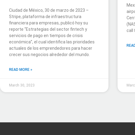
Mexi
Ciudad de México, 30 de marzo de 2023 –
airp
Stripe, plataforma de infraestructura
Cent
financiera para empresas, publicó hoy su
(NA
reporte “Estrategias del sector fintech y
call
servicios de pago en tiempos de crisis
económica”, el cual identifica las prioridades
READ
actuales de los emprendedores para hacer
crecer sus negocios alrededor del mundo.
READ MORE »
March 30, 2023
Marc