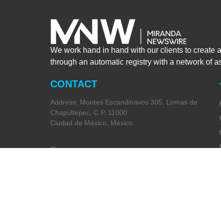
We work hand in hand with our clients to create 
through an automatic registry with a network of 
CONTACT
Address: Montes Escandinavos 305, Lomas de
Chapultepec, C.P. 11000.
Ciudad de México, México.
Phone:
+52 (55) 5282 2992
Email:
info@miranda-partners.com
Privacy Policy
Code of Ethics
(Spanish Only)