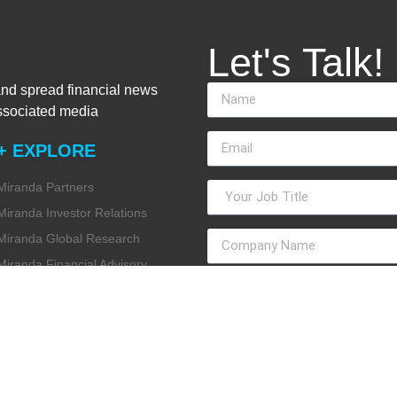
Let's Talk!
and spread financial news
associated media
+ EXPLORE
Miranda Partners
Miranda Investor Relations
Miranda Global Research
Miranda Financial Advisory
Miranda Media
Miranda ESG
Miranda Design Studio
Miranda Internal Communication
Miranda Intelligence