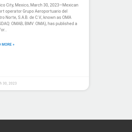
co City, Mexico, March 30, 2023—Mexican
ort operator Grupo Aeroportuario del
ro Norte, S.A.B. de C.V., known as OMA
SDAQ: OMAB; BMV: OMA), has published a
 for…
 MORE »
h 30, 2023