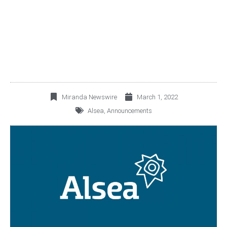
EL MARCO DEL ALSEA
DAY
Miranda Newswire
March 1, 2022
Alsea
,
Announcements