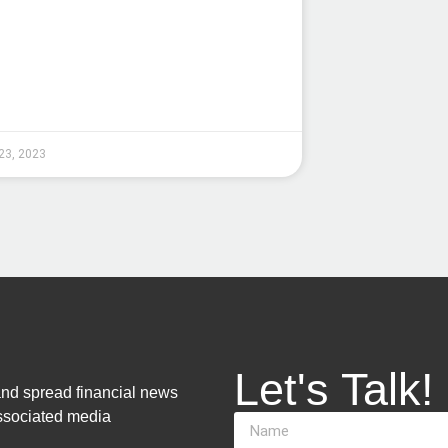
23, 2023
Let's Talk!
and spread financial news
associated media