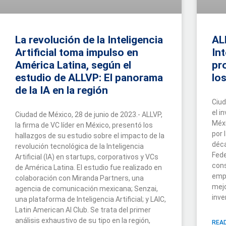
La revolución de la Inteligencia
AL
Artificial toma impulso en
Int
América Latina, según el
pr
estudio de ALLVP: El panorama
lo
de la IA en la región
Ciud
el i
Ciudad de México, 28 de junio de 2023.- ALLVP,
Méxi
la firma de VC líder en México, presentó los
por 
hallazgos de su estudio sobre el impacto de la
déc
revolución tecnológica de la Inteligencia
Fede
Artificial (IA) en startups, corporativos y VCs
cons
de América Latina. El estudio fue realizado en
empr
colaboración con Miranda Partners, una
mejo
agencia de comunicación mexicana; Senzai,
inve
una plataforma de Inteligencia Artificial; y LAIC,
Latin American AI Club. Se trata del primer
análisis exhaustivo de su tipo en la región,
READ