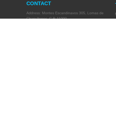
CONTACT
Address: Montes Escandinavos 305, Lomas de
Chapultepec, C.P. 11000.
Ciudad de México, México.
Phone:
+52 (55) 5282 2992
Email:
info@miranda-partners.com
Privacy Policy
Code of Ethics
(Spanish Only)
See us on: