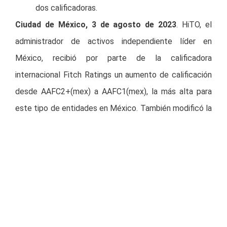
dos calificadoras.
Ciudad de México, 3 de agosto de 2023
. HiTO, el
administrador de activos independiente líder en
México, recibió por parte de la calificadora
internacional Fitch Ratings un aumento de calificación
desde AAFC2+(mex) a AAFC1(mex), la más alta para
este tipo de entidades en México. También modificó la
perspectiva de positiva a estable.
La calificadora informó que esta mejora refleja la
materialización de una estrategia de negocio a medio
plazo centrada en la diversificación de la cartera del
administrador más allá del sector hipotecario
tradicional. La calificación AAFC1(mex) reconoce