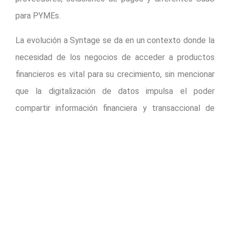
para PYMEs.
La evolución a Syntage se da en un contexto donde la
necesidad de los negocios de acceder a productos
financieros es vital para su crecimiento, sin mencionar
que la digitalización de datos impulsa el poder
compartir información financiera y transaccional de
manera rápida, transparente y segura.
Asimismo, este lanzamiento busca reforzar la visión a
futuro, la cual es ofrecer agregación y enriquecimiento
de datos, así como proporcionar acceso a una
plataforma de fácil interpretación.
Como se puede ver,
Syntage
es el resultado de la