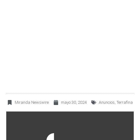
BURSÁTILES
FIDUCIARIOS NO
AMORTIZABLES CON
CLAVE DE PIZARRA
“TERRA 13”
Miranda Newswire
mayo 30, 2024
Anuncios
,
Terrafina