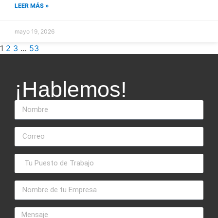
LEER MÁS »
mayo 19, 2026
1
2
3
…
53
¡Hablemos!