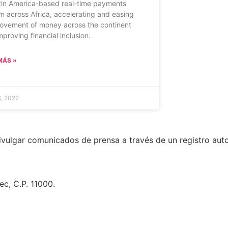
atin America-based real-time payments
m across Africa, accelerating and easing
ovement of money across the continent
mproving financial inclusion.
MÁS »
6, 2022
divulgar comunicados de prensa a través de un registro au
c, C.P. 11000.