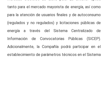
tanto para el mercado mayorista de energía, así como
para la atención de usuarios finales y de autoconsumo
(regulados y no regulados) y licitaciones públicas de
energía a través del Sistema Centralizado de
Información de Convocatorias Públicas (SICEP).
Adicionalmente, la Compañía podrá participar en el
establecimiento de parámetros técnicos en el Sistema
Interconectado Nacional (SIN) y el Centro Nacional de
Despacho (CND).
La comercializadora en Colombia se engloba dentro de
IBERGY, división de negocios de Grupo Cox Energy, la
cual opera en América Latina y España, brindando
soluciones para nuestros clientes y participando en