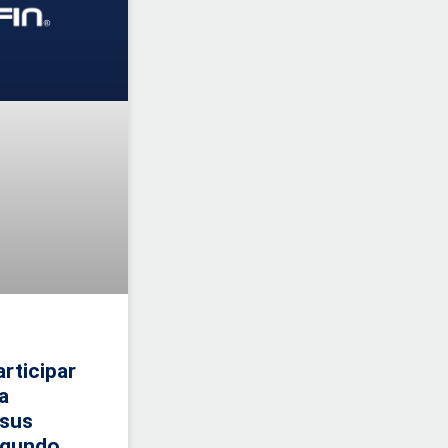
rticipar
a
 sus
egundo