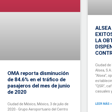
ALSEA
EXITO
LA OB
DISPE
CONTR
Ciudad de 
Alsea, S.A
OMA reporta disminución
“Alsea”, o
de 84.6% en el tráfico de
estableci
pasajeros del mes de junio
“QSR”, caf
de 2020
casuales y
LEER MÁS »
Ciudad de México, México, 3 de julio de
2020.- Grupo Aeroportuario del Centro