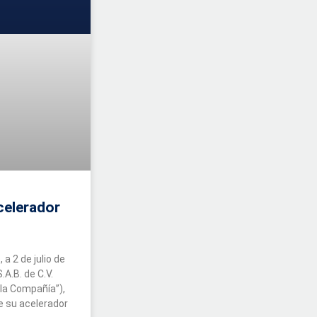
celerador
a 2 de julio de
.A.B. de C.V.
“la Compañía”),
e su acelerador