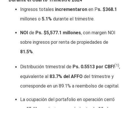
Ingresos totales
incrementaron
en P
s. $368.1
millones o
5.1%
durante el trimestre.
NOI
de
Ps. $5,577.1 millones
, con margen NOI
sobre ingresos por renta de propiedades de
81.5%
.
(1)
Distribución trimestral de
Ps. 0.5513 por CBFI
,
equivalente al
83.7% del AFFO
del trimestre y
corresponde en un 89.1% a reembolso de capital.
La ocupación del portafolio en operación cerró
en
95.6%
, es decir, un
crecimiento de 30 pbs vs
3T24
.