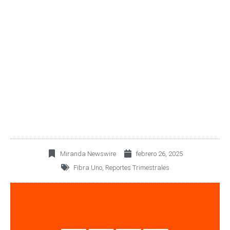
FIBRA UNO ANUNCIA
RESULTADOS DEL
CUARTO TRIMESTRE
DEL 2024
Miranda Newswire
febrero 26, 2025
Fibra Uno
,
Reportes Trimestrales