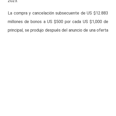
2025.
La compra y cancelación subsecuente de US $12.883
millones de bonos a US $500 por cada US $1,000 de
principal, se produjo después del anuncio de una oferta
pública de adquisición de hasta US $100 millones de
Notas Senior el 1 de diciembre del 2022. Los bonos
licitados fueron retirados a la par, contribuyendo a los
niveles de rentabilidad y capitalización, y reduciendo
los próximos vencimientos. Tras el anuncio de la oferta
pública de adquisición, el precio de los bonos en el
mercado secundario se acercó al precio de la oferta,
reduciendo la demanda.
La aceptación relativamente baja de la oferta pública