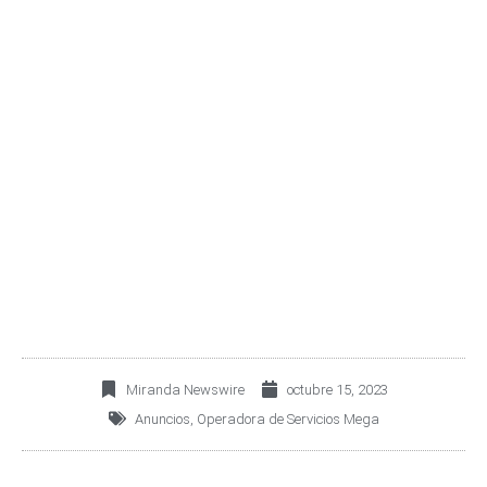
VENCIMIENTO EN 2028
MÁS UN PAGO EN
EFECTIVO Y LA
CORRESPONDIENTE
SOLICITUD DE
CONSENTIMIENTO
Miranda Newswire
octubre 15, 2023
Anuncios
,
Operadora de Servicios Mega