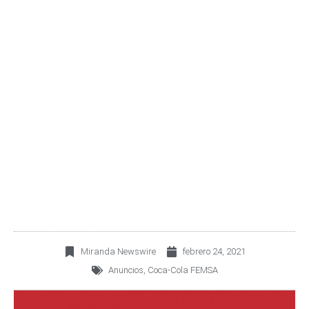
COMPANY, EL SISTEMA
COCA-COLA EN BRASIL,
Y HEINEKEN ANUNCIAN
REDISEÑO DE SU
ACUERDO DE
DISTRIBUCIÓN
Miranda Newswire
febrero 24, 2021
Anuncios
,
Coca-Cola FEMSA