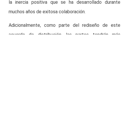
la inercia positiva que se ha desarrollado durante
muchos años de exitosa colaboración.
Adicionalmente, como parte del rediseño de este
acuerdo de distribución, las partes tendrán más
flexibilidad. Sujeto a ciertos términos mutuamente
acordados y establecidos en el contrato, el Sistema
Coca-Cola en Brasil podrá producir y distribuir bebidas
alcohólicas y otras cervezas en una cierta proporción
al portafolio de HEINEKEN. A su vez HEINEKEN podrá
explorar nuevas oportunidades en el segmento de
bebidas no alcohólicas. Esto permitirá que los
consumidores brasileños se beneficien de una gama
más amplia de opciones.