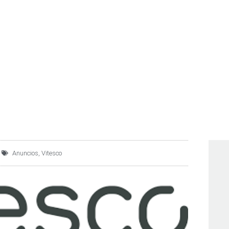
LOGIES COLOCA A MÉX
IÓN EN INCLUSIÓN LAB
Anuncios
,
Vitesco