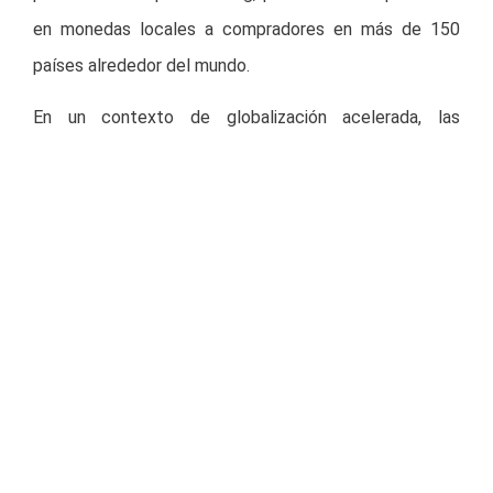
en monedas locales a compradores en más de 150
países alrededor del mundo.
En un contexto de globalización acelerada, las
empresas que buscan expandirse más allá de sus
fronteras tienen que adaptarse a la diversidad del
mercado de pagos y la gestión eficiente del cambio.
“Es sorprendente lo fácil que es aprovechar las
oportunidades creadas por una estratégia de pagos
eficiente”, dijo Abhinav Tiwari, líder de producto de
Optimized Checkout Suite de Stripe. “Los
compradores en línea están adquiriendo más
productos internacionalmente, y hemos observado un