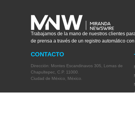
Trabajamos de la mano de nuestros clientes par
de prensa a través de un registro automático co
CONTACTO
Dirección: Montes Escandinavos 305, Lomas de
Chapultepec, C.P. 11000.
Ciudad de México, México.
Teléfono:
+52 (55) 5282 2992
Correo:
info@miranda-partners.com
Política de Privacidad
Código de Ética