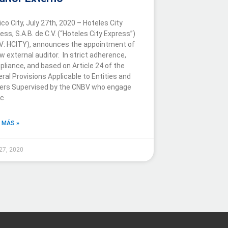
co City, July 27th, 2020 – Hoteles City
ess, S.A.B. de C.V. (“Hoteles City Express”)
: HCITY), announces the appointment of
w external auditor. In strict adherence,
liance, and based on Article 24 of the
ral Provisions Applicable to Entities and
ers Supervised by the CNBV who engage
ic
 MÁS »
 27, 2020