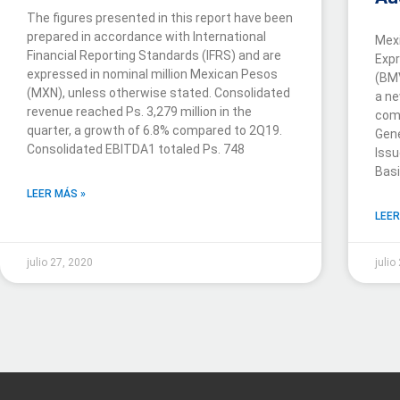
The figures presented in this report have been
prepared in accordance with International
Mexi
Financial Reporting Standards (IFRS) and are
Expr
expressed in nominal million Mexican Pesos
(BMV
(MXN), unless otherwise stated. Consolidated
a ne
revenue reached Ps. 3,279 million in the
comp
quarter, a growth of 6.8% compared to 2Q19.
Gene
Consolidated EBITDA1 totaled Ps. 748
Issu
Bas
LEER MÁS »
LEER
julio 27, 2020
julio