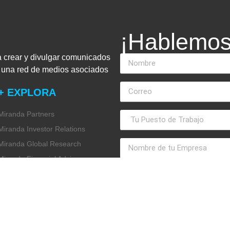
¡Hablemos
a crear y divulgar comunicados
n una red de medios asociados
+ EXPLORA
Miranda Partners
Miranda Investor Relations
Miranda Global Research
Miranda Financial Advisory
Miranda Media
Miranda ESG
Miranda Design Studio
Miranda Internal Communication