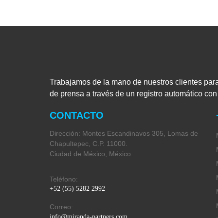
Trabajamos de la mano de nuestros clientes par
de prensa a través de un registro automático co
CONTACTO
Dirección: Montes Escandinavos 305, Lomas de
Chapultepec, C.P. 11000.
Ciudad de México, México.
Teléfono:
+52 (55) 5282 2992
Correo:
info@miranda-partners.com