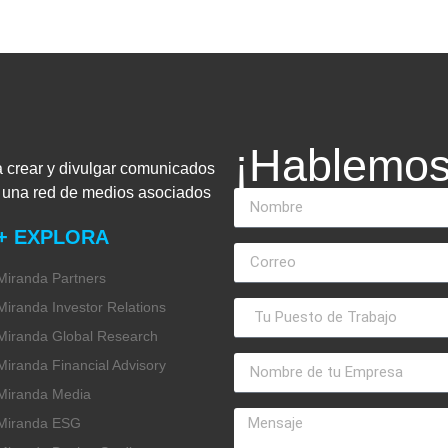
¡Hablemos
a crear y divulgar comunicados
n una red de medios asociados
+ EXPLORA
Miranda Partners
Miranda Investor Relations
Miranda Global Research
Miranda Financial Advisory
Miranda Media
Miranda ESG