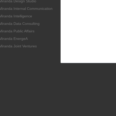
Miranda Design Studio
Miranda Internal Communication
Miranda Intelligence
Miranda Data Consulting
Miranda Public Affairs
Miranda EnergeA
Miranda Joint Ventures