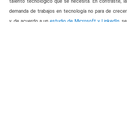
talento tecnológico que se necesita. En contraste, la
demanda de trabajos en tecnología no para de crecer
y, de acuerdo a un
estudio de Microsoft y LinkedIn
, se
espera que para 2025 haya más de 10 millones de
vacantes abiertas en la región, de las cuales 5 millones
serán vacantes en empresas mexicanas, lo que refleja
el gran potencial en el país.
En este contexto, Henry se consolida, a dos años de su
nacimiento, como la primera academia de tecnología
de Latinoamérica 100% online y en vivo que invierte en
la educación de las personas. Tiene la misión de
acelerar la transición de Latinoamérica hacia la igualdad
social conectando latinoamericanos con empleos bien
remunerados.
Su plataforma 100% digital permite