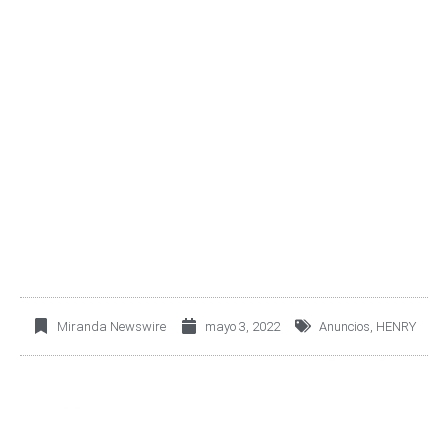
MILLONES DE DÓLARES
PARA CONTINUAR
INVIRTIENDO EN LA
EDUCACIÓN DE
PERSONAS DE MÉXICO
Miranda Newswire
mayo 3, 2022
Anuncios
,
HENRY