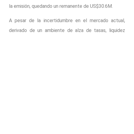
la emisión, quedando un remanente de US$30.6M.
A pesar de la incertidumbre en el mercado actual,
derivado de un ambiente de alza de tasas, liquidez
limitada e incertidumbre en el sector, Mexarrend es
capaz de hacer frente a sus obligaciones,
posicionándose cómo líder del sector en México y
Latinoamérica.
La empresa logró llevar a cabo este pago gracias a su
fuerte modelo de negocios, cuidadoso control de
liquidez y sólidas relaciones institucionales. “El pago de
nuestro primer bono internacional es un gran hito para
la empresa y reafirma la exitosa estrategia de
financiamientos y prudente control de liquidez que