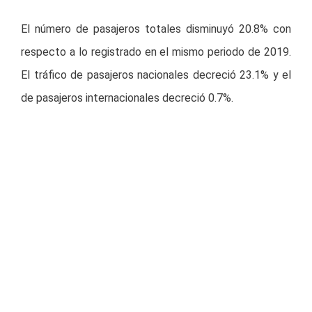
El número de pasajeros totales disminuyó 20.8% con
respecto a lo registrado en el mismo periodo de 2019.
El tráfico de pasajeros nacionales decreció 23.1% y el
de pasajeros internacionales decreció 0.7%.
Pasajeros Totales*
Del volumen total de pasajeros del mes, el 99.3%
provino de la aviación comercial y el 0.7% de la aviación
general.