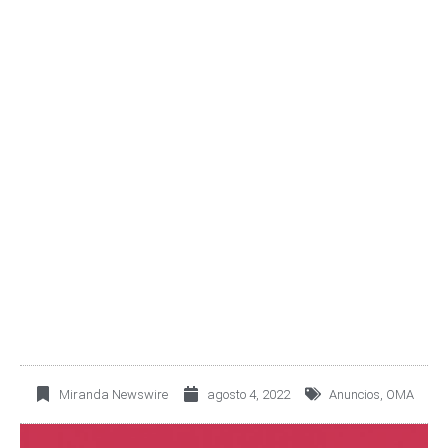
OMA REPORTA TRÁFICO
DE 2.25 MILLONES DE
PASAJEROS EN EL MES
DE JULIO DE 2022
Miranda Newswire
agosto 4, 2022
Anuncios
,
OMA