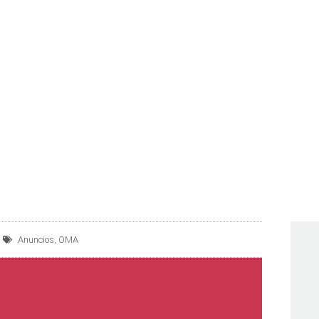
CIONISTAS DE OMA APR
ORDINARIO POR HASTA 
Anuncios
,
OMA