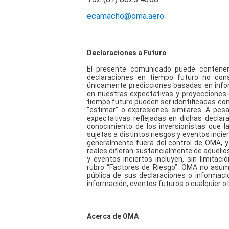
ecamacho@oma.aero
Declaraciones a Futuro
El presente comunicado puede contener 
declaraciones en tiempo futuro no cons
únicamente predicciones basadas en info
en nuestras expectativas y proyecciones 
tiempo futuro pueden ser identificadas con la
“estimar” o expresiones similares. A pes
expectativas reflejadas en dichas declar
conocimiento de los inversionistas que l
sujetas a distintos riesgos y eventos incier
generalmente fuera del control de OMA, y
reales difieran sustancialmente de aquell
y eventos inciertos incluyen, sin limitaci
rubro “Factores de Riesgo”. OMA no asume
pública de sus declaraciones o informac
información, eventos futuros o cualquier o
Acerca de OMA