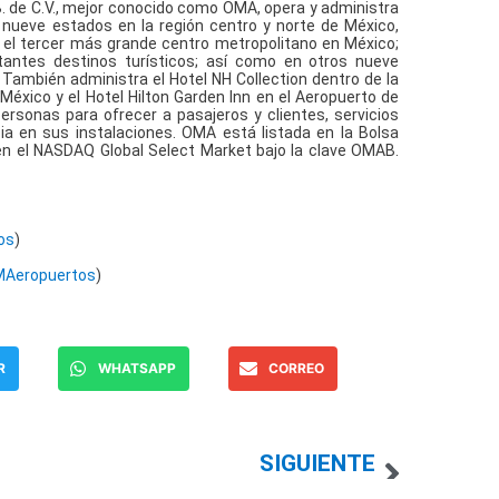
B. de C.V., mejor conocido como OMA, opera y administra
 nueve estados en la región centro y norte de México,
, el tercer más grande centro metropolitano en México;
tantes destinos turísticos; así como en otros nueve
 También administra el Hotel NH Collection dentro de la
México y el Hotel Hilton Garden Inn en el Aeropuerto de
sonas para ofrecer a pasajeros y clientes, servicios
ia en sus instalaciones. OMA está listada en la Bolsa
en el NASDAQ Global Select Market bajo la clave OMAB.
os
)
MAeropuertos
)
R
WHATSAPP
CORREO
SIGUIENTE
MEGA REPORTA UN ALZA DE 23.0% EN LA CARTERA TOTAL, UN IMOR DE 3.0% Y UN APALANCAMIENTO DEL 5.7x EN EL 4T22
Becle, S.A.B. de C.V. Reporta los Resultados Financieros No Auditados correspondientes al Cuarto Trimestre y año completo de 2022