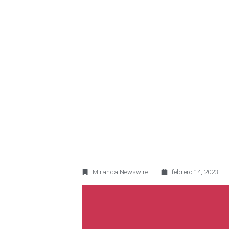
ASAMBLEA DE AC
DIVIDENDO EXTRA
MILLONES
Miranda Newswire
febrero 14, 2023