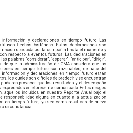
información y declaraciones en tiempo futuro. Las
tituyen hechos históricos. Estas declaraciones son
rmación conocida por la compañía hasta el momento y
con respecto a eventos futuros. Las declaraciones en
s palabras “considerar”, “esperar”, “anticipar”, “dirigir”,
ar de que la administración de OMA considera que las
aciones en tiempo futuro son razonables, se hace del
a información y declaraciones en tiempo futuro están
tos, los cuales son difíciles de predecir y se encuentran
 pudieran provocar que los resultados y el desempeño
os expresados en el presente comunicado. Estos riesgos
ón, aquellos incluidos en nuestro Reporte Anual bajo el
 responsabilidad alguna en cuanto a la actualización
ión en tiempo futuro, ya sea como resultado de nueva
tra circunstancia.