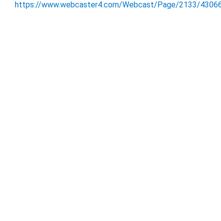
https://www.webcaster4.com/Webcast/Page/2133/4306
Repetición de la Llamada:
La repetición estará disponible por 7 días, favor de
marcar:
E.E.U.U.: +1-877-481-4010
Internacional: +1-919-882-2331
Código de Acceso Repetición:
43066
Miranda Newswire
– Comunicado de