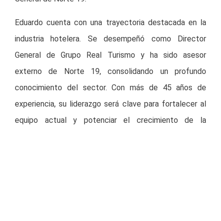
Eduardo cuenta con una trayectoria destacada en la
industria hotelera. Se desempeñó como Director
General de Grupo Real Turismo y ha sido asesor
externo de Norte 19, consolidando un profundo
conocimiento del sector. Con más de 45 años de
experiencia, su liderazgo será clave para fortalecer al
equipo actual y potenciar el crecimiento de la
Compañía.
Asimismo, se ha reforzado la estructura de liderazgo
reconociendo talento interno y enfocando cada unidad
de negocio con mayor precisión. Santiago Parra
continuará como CFO de la Compañía y asumirá el rol