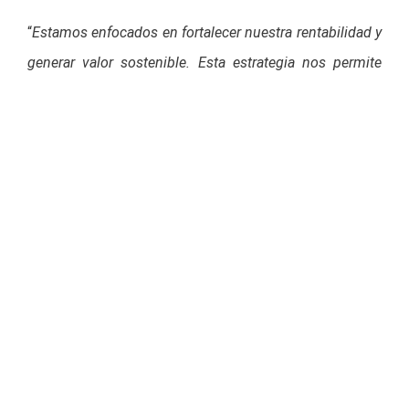
“
Estamos enfocados en fortalecer nuestra rentabilidad y
generar valor sostenible. Esta
estrategia nos permite
enfrentar el futuro con mayor solidez, manteniendo
relaciones
estrechas con nuestros socios e
inversionistas
”, señaló Eduardo Ymay, Director General
de Norte 19.
Norte 19 continúa maximizando su alianza con Marriott
International, aprobando la migración de algunos
hoteles de la marca City Express Plus hacia otras
marcas del portafolio de Marriott International más
alineadas con la categoría y potencial de cada
propiedad, incluyendo Courtyard, Aloft, Moxy y AC
Hotels. Con ello, la empresa avanza en su