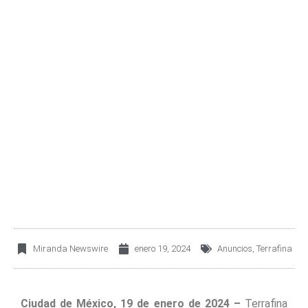
TERRAFINA ANUNCIA
CAMBIOS A LA
COMPOSICIÓN DE SU
COMITÉ TÉCNICO
Miranda Newswire
enero 19, 2024
Anuncios
,
Terrafina
C
iudad
de México, 19 de enero de 2024 –
Terrafina