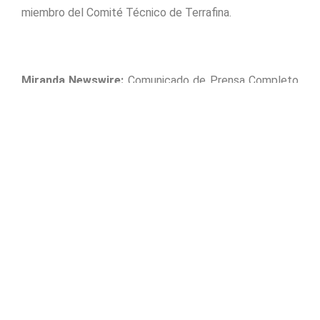
miembro del Comité Técnico de Terrafina.
Miranda Newswire:
Comunicado de Prensa Completo
–
Descargar PDF
Contactos Relación con Inversionistas
Francisco Martinez
Director de Relación con Inversionistas
Tel: +52 (55) 5279-8107
Correo:
francisco.martinez@terrafina.mx
Marimar Torreblanca